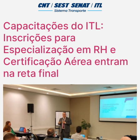
Capacitações do ITL:
Inscrições para
Especialização em RH e
Certificação Aérea entram
na reta final