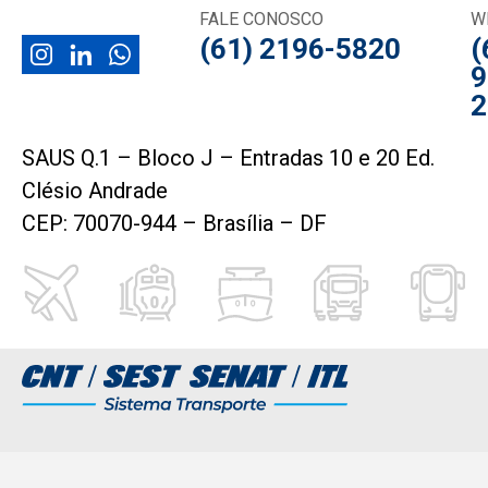
FALE CONOSCO
W
(61) 2196-5820
(
9
2
SAUS Q.1 – Bloco J – Entradas 10 e 20 Ed.
Clésio Andrade
CEP: 70070-944 – Brasília – DF